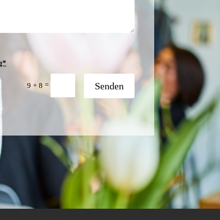
g*
Senden
=
9 + 8